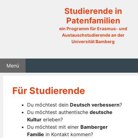
Zum
Studierende in
Inhalt
springen
Patenfamilien
ein Programm für Erasmus- und
Austauschstudierende an der
Universität Bamberg
Menü
Für Studierende
Du möchtest dein
Deutsch verbessern
?
Du möchtest authentische
deutsche
Kultur
erleben?
Du möchtest mit einer
Bamberger
Familie
in Kontakt kommen?