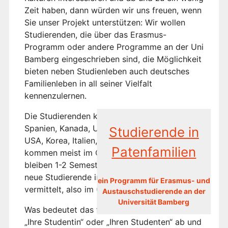
Zeit haben, dann würden wir uns freuen, wenn
Sie unser Projekt unterstützen: Wir wollen
Studierenden, die über das Erasmus-
Programm oder andere Programme an der Uni
Bamberg eingeschrieben sind, die Möglichkeit
bieten neben Studienleben auch deutsches
Familienleben in all seiner Vielfalt
kennenzulernen.
Die Studierenden kommen aus aller Welt:
Spanien, Kanada, Ukraine, China, Dänemark,
Studierende in
USA, Korea, Italien, Tschechien, Finnland … Sie
Patenfamilien
kommen meist im Oktober oder im April und
bleiben 1-2 Semester. In der Regel werden
neue Studierende im Wintersemester
ein Programm für Erasmus- und
vermittelt, also im Oktober.
Austauschstudierende an der
Universität Bamberg
Was bedeutet das für Sie konkret? Sie laden
„Ihre Studentin“ oder „Ihren Studenten“ ab und